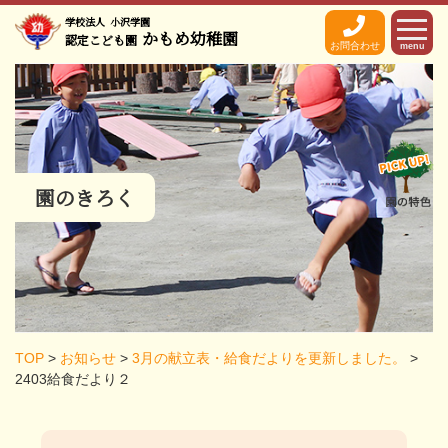
学校法人
小沢学園
かもめ幼稚園
認定こども園
お問合わせ
menu
園のきろく
TOP
>
お知らせ
>
3月の献立表・給食だよりを更新しました。
>
2403給食だより２