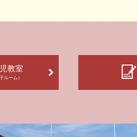
児教室
子ルーム）