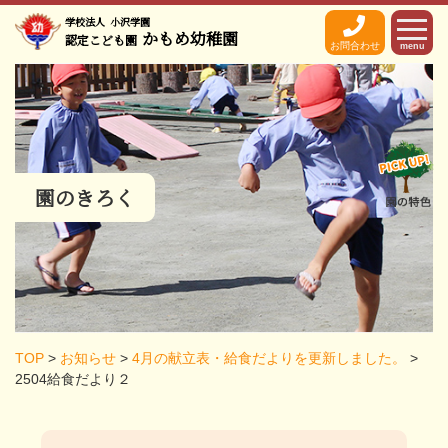
学校法人
小沢学園
かもめ幼稚園
認定こども園
お問合わせ
menu
園のきろく
TOP
>
お知らせ
>
4月の献立表・給食だよりを更新しました。
>
2504給食だより２