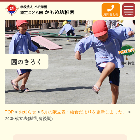
学校法人
小沢学園
かもめ幼稚園
認定こども園
お問合わせ
menu
園のきろく
TOP
>
お知らせ
>
5月の献立表・給食だよりを更新しました。
>
2405献立表(離乳食後期)