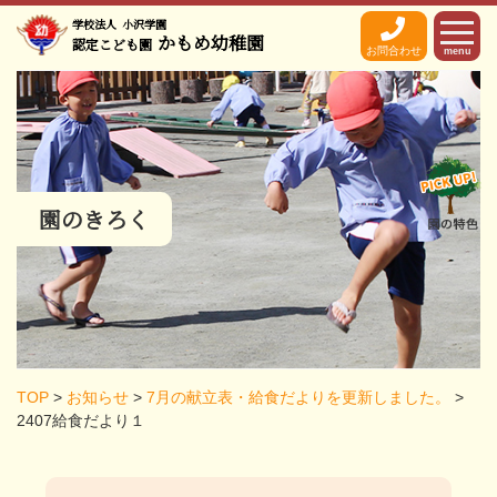
学校法人
小沢学園
かもめ幼稚園
認定こども園
お問合わせ
menu
園のきろく
TOP
>
お知らせ
>
7月の献立表・給食だよりを更新しました。
>
2407給食だより１