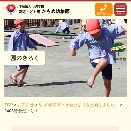
学校法人
小沢学園
かもめ幼稚園
認定こども園
お問合わせ
menu
園のきろく
TOP
>
お知らせ
>
8月の献立表・給食だよりを更新しました。
>
2408給食だより１