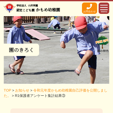
学校法人
小沢学園
かもめ幼稚園
認定こども園
お問合わせ
menu
園のきろく
TOP
>
お知らせ
>
令和元年度かもめ幼稚園自己評価を公開しまし
た。
>
R1保護者アンケート集計結果③