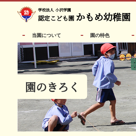
学校法人
小沢学園
かもめ幼稚園
認定こども園
当園について
園の特色
園のきろく