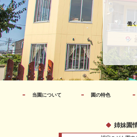
働く
当園について
園の特色
姉妹園