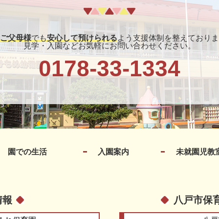
ご父母様
でも
安心して預けられる
よう支援体制を整えておりま
見学・入園などお気軽にお問い合わせください。
0178-33-1334
園での生活
入園案内
未就園児教
情報
八戸市保