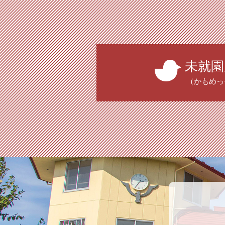
未就園
（かもめっ