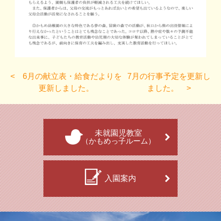
6月の献立表・給食だよりを
7月の行事予定を更新し
更新しました。
ました。
未就園児教室
（かもめっ子ルーム）
入園案内