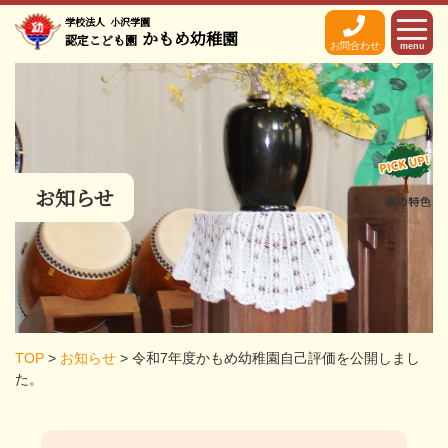
学校法人
小沢学園
かもめ幼稚園
認定こども園
お問合わせ
menu
お知らせ
TOP
>
お知らせ
>
令和7年度かもめ幼稚園自己評価を公開しまし
た。