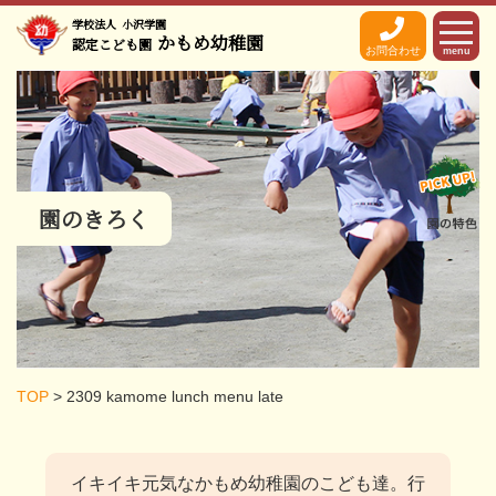
学校法人
小沢学園
かもめ幼稚園
認定こども園
お問合わせ
menu
園のきろく
TOP
>
2309 kamome lunch menu late
イキイキ元気なかもめ幼稚園のこども達。
行