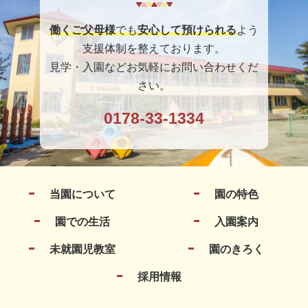
働くご父母様
でも
安心して預けられる
よう
支援体制を整えております。
見学・入園などお気軽にお問い合わせくだ
さい。
0178-33-1334
当園について
園の特色
園での生活
入園案内
未就園児教室
園のきろく
採用情報